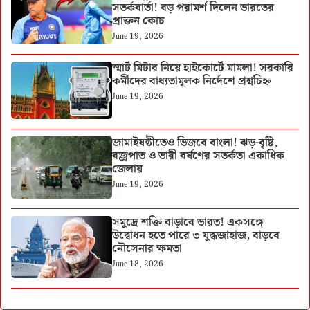
সতর্কবার্তা! বড় পরামর্শ দিলেন ভারতের
প্রাক্তন কোচ
June 19, 2026
স্মার্ট মিটার নিয়ে হাইকোর্টে মামলা! সরকারি
কর্মীদের বাধ্যতামূলক নির্দেশে প্রশ্নচিহ্ন
June 19, 2026
জামাইষষ্ঠীতেও ভিজবে বাংলা! ঝড়-বৃষ্টি,
বজ্রপাত ও ভারী বর্ষণের সতর্কতা একাধিক
জেলায়
June 19, 2026
সমুদ্রে শক্তি বাড়াবে ভারত! একসঙ্গে
উদ্বোধন হতে পারে ৩ যুদ্ধজাহাজ, বাড়বে
নৌসেনার ক্ষমতা
June 18, 2026