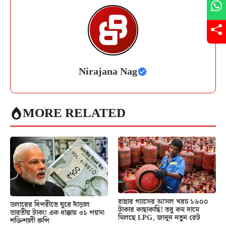
Nirajana Nag
MORE RELATED
রান্নার গ্যাসের আসল খরচ ১৬০০
ডলারের বিপরীতে ঘুরে দাঁড়াল
টাকার কাছাকাছি! তবু কম দামে
ভারতীয় টাকা! এক ধাক্কায় ৩১ পয়সা
মিলছে LPG, জানুন নতুন রেট
শক্তিশালী রুপি