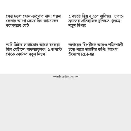
ফের চড়ল সোনা-রুপোর দাম! গয়না
৫ বছরে দ্বিগুণ হবে বাণিজ্য! ভারত-
কেনার আগে দেখে নিন আজকের
ফ্রান্সের ঐতিহাসিক চুক্তিতে খুলছে
কলকাতার রেট
নতুন দিগন্ত
স্মার্ট মিটার লাগানোর আগে বকেয়া
ডলারের বিপরীতে আরও শক্তিশালী
বিল মেটানো বাধ্যতামূলক! ১ অগাস্ট
হতে পারে ভারতীয় রুপি! বিশেষ
থেকে কার্যকর নতুন নিয়ম
উদ্যোগ RBI-এর
---Advertisement---