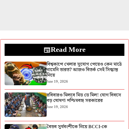
Read More
বিশ্বকাপে খেলার সুযোগ পেয়েও কেন মাঠে
নামেনি ভারত? আজও বিতর্ক সেই সিদ্ধান্ত
নিয়ে
June 19, 2026
রবিবারও মিলবে মিড ডে মিল! যোগ দিবসে
বড় ঘোষণা পশ্চিমবঙ্গ সরকারের
June 19, 2026
বৈভব সূর্যবংশীকে নিয়ে BCCI-কে