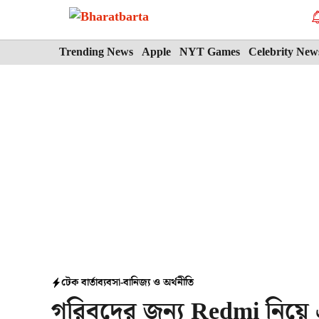
Skip
to
content
Trending News
Apple
NYT Games
Celebrity New
টেক বার্তা
ব্যবসা-বানিজ্য ও অর্থনীতি
গরিবদের জন্য Redmi নিয়ে 