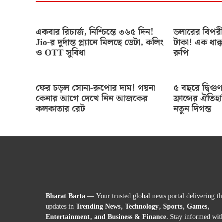
একবার রিচার্জ, নিশ্চিন্তে ৩৬৫ দিন!
ডলারের বিপরী
Jio-র দুর্দান্ত প্ল্যানে মিলছে ডেটা, কলিং
টাকা! এক ধাক্
ও OTT সুবিধা
রুপি
ফের চড়ল সোনা-রুপোর দাম! গয়না
৫ বছরে দ্বিগু
কেনার আগে দেখে নিন আজকের
ফ্রান্সের ঐতিহ
কলকাতার রেট
নতুন দিগন্ত
Bharat Barta
— Your trusted global news portal delivering the
updates in
Trending News, Technology, Sports, Games,
Entertainment, and Business & Finance
. Stay informed wit