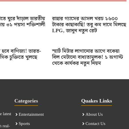
তে ঘুরে দাঁড়াল ভারতীয়
রান্নার গ্যাসের আসল খরচ ১৬০০
কায় ৩১ পয়সা শক্তিশালী
টাকার কাছাকাছি! তবু কম দামে মিলছে
LPG, জানুন নতুন রেট
ণ হবে বাণিজ্য! ভারত-
স্মার্ট মিটার লাগানোর আগে বকেয়া
াসিক চুক্তিতে খুলছে
বিল মেটানো বাধ্যতামূলক! ১ অগাস্ট
থেকে কার্যকর নতুন নিয়ম
Categories
Quakes Links
 latest
Entertainment
About Us
Sports
Contact Us
h real-