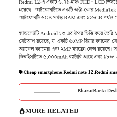
Redmi 12-এ একটি ৬.৭৯-ইঞ্চি FHD+ LCD ডিসপ্লে রয়েছ
হয়েছে। স্মার্টফোনটিতে একটি অক্টা-কোর MediaTek H
স্মার্টফোনটি ৬GB পর্যন্ত RAM এবং ১২৮GB পর্যন্ত
হ্যান্ডসেটটি Android ১৩ এর উপর ভিত্তি করে তৈরি
সেটআপ রয়েছে, যা একটি ৫০MP রিয়ার ক্যামেরা স
অ্যাঙ্গেল ক্যামেরা এবং ২MP ম্যাক্রো লেন্স রয়েছে
ডিভাইসটিতে ৫,০০০mAh ব্যাটারি আছে এবং ১৮W এটি 
Cheap smartphone
,
Redmi note 12
,
Redmi sma
BharatBarta Des
MORE RELATED