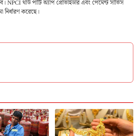
াবে। NPCI থার্ড পার্টি অ্যাপ প্রোভাইডার এবং পেমেন্ট সার্ভিস
া নির্ধারণ করেছে।