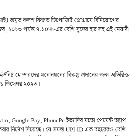
সবিআই) অমৃত কলশ ফিক্সড ডিপোজিট প্রোগ্রামে বিনিয়োগের
্বর, ২০২৩ পর্যন্ত ৭.১০%-এর বেশি সুদের হার সহ এই মেয়াদী
ন্ড ইউনিট হোল্ডারদের মনোনয়নের বিকল্প প্রদানের জন্য অতিরিক্ত
৩১ ডিসেম্বর ২০২৩।
aytm, Google Pay, PhonePe ইত্যাদির মতো পেমেন্ট অ্যাপ
িয় করার নির্দেশ দিয়েছে। যে সমস্ত UPI ID এক বছরেরও বেশি