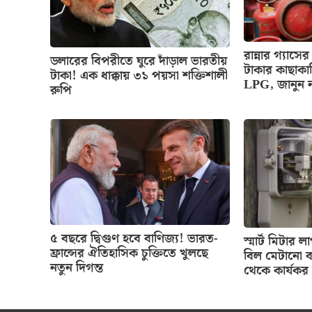
রান্নার গ্য
ডলারের বিপরীতে ঘুরে দাঁড়াল ভারতীয়
টাকার কাছাকা
টাকা! এক ধাক্কায় ৩১ পয়সা শক্তিশালী
LPG, জানুন 
রুপি
৫ বছরে দ্বিগুণ হবে বাণিজ্য! ভারত-
স্মার্ট মিটার
ফ্রান্সের ঐতিহাসিক চুক্তিতে খুলছে
বিল মেটানো ব
নতুন দিগন্ত
থেকে কার্যকর 