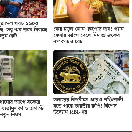
াসের আসল খরচ ১৬০০
ফের চড়ল সোনা-রুপোর দাম! গয়না
ছি! তবু কম দামে মিলছে
কেনার আগে দেখে নিন আজকের
নতুন রেট
কলকাতার রেট
ডলারের বিপরীতে আরও শক্তিশালী
 লাগানোর আগে বকেয়া
হতে পারে ভারতীয় রুপি! বিশেষ
াধ্যতামূলক! ১ অগাস্ট
উদ্যোগ RBI-এর
নতুন নিয়ম