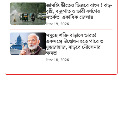
জামাইষষ্ঠীতেও ভিজবে বাংলা! ঝড়-
বৃষ্টি, বজ্রপাত ও ভারী বর্ষণের
সতর্কতা একাধিক জেলায়
June 19, 2026
সমুদ্রে শক্তি বাড়াবে ভারত!
একসঙ্গে উদ্বোধন হতে পারে ৩
যুদ্ধজাহাজ, বাড়বে নৌসেনার
ক্ষমতা
June 18, 2026