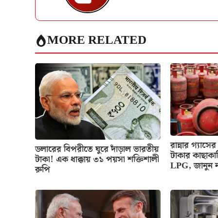
MORE RELATED
রান্নার গ্য
ডলারের বিপরীতে ঘুরে দাঁড়াল ভারতীয়
টাকার কাছাকা
টাকা! এক ধাক্কায় ৩১ পয়সা শক্তিশালী
LPG, জানুন 
রুপি