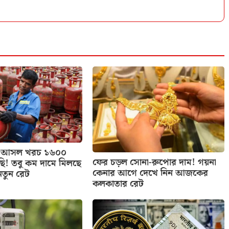
াসের আসল খরচ ১৬০০
ফের চড়ল সোনা-রুপোর দাম! গয়না
ছি! তবু কম দামে মিলছে
কেনার আগে দেখে নিন আজকের
নতুন রেট
কলকাতার রেট