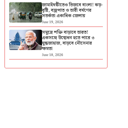
জামাইষষ্ঠীতেও ভিজবে বাংলা! ঝড়-
বৃষ্টি, বজ্রপাত ও ভারী বর্ষণের
সতর্কতা একাধিক জেলায়
June 19, 2026
সমুদ্রে শক্তি বাড়াবে ভারত!
একসঙ্গে উদ্বোধন হতে পারে ৩
যুদ্ধজাহাজ, বাড়বে নৌসেনার
ক্ষমতা
June 18, 2026