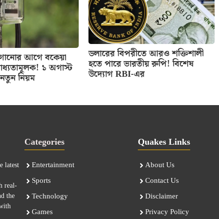
ডলারের বিপরীতে আরও শক্তিশালী
 লাগানোর আগে বকেয়া
হতে পারে ভারতীয় রুপি! বিশেষ
াধ্যতামূলক! ১ অগাস্ট
উদ্যোগ RBI-এর
নতুন নিয়ম
Categories
Quakes Links
Entertainment
About Us
 latest
Sports
Contact Us
h real-
nd the
Technology
Disclaimer
with
Games
Privacy Policy