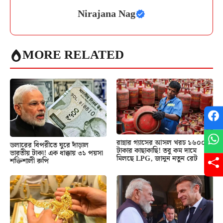
Nirajana Nag
MORE RELATED
রান্নার গ্যাসের আসল খরচ ১৬০০
ডলারের বিপরীতে ঘুরে দাঁড়াল
টাকার কাছাকাছি! তবু কম দামে
ভারতীয় টাকা! এক ধাক্কায় ৩১ পয়সা
মিলছে LPG, জানুন নতুন রেট
শক্তিশালী রুপি