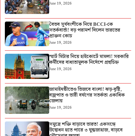
June 19, 2026
বৈভব সূর্যবংশীকে নিয়ে BCCI-কে
সতর্কবার্তা! বড় পরামর্শ দিলেন ভারতের
প্রাক্তন কোচ
June 19, 2026
স্মার্ট মিটার নিয়ে হাইকোর্টে মামলা! সরকারি
কর্মীদের বাধ্যতামূলক নির্দেশে প্রশ্নচিহ্ন
June 19, 2026
জামাইষষ্ঠীতেও ভিজবে বাংলা! ঝড়-বৃষ্টি,
বজ্রপাত ও ভারী বর্ষণের সতর্কতা একাধিক
জেলায়
June 19, 2026
সমুদ্রে শক্তি বাড়াবে ভারত! একসঙ্গে
উদ্বোধন হতে পারে ৩ যুদ্ধজাহাজ, বাড়বে
নৌসেনার ক্ষমতা