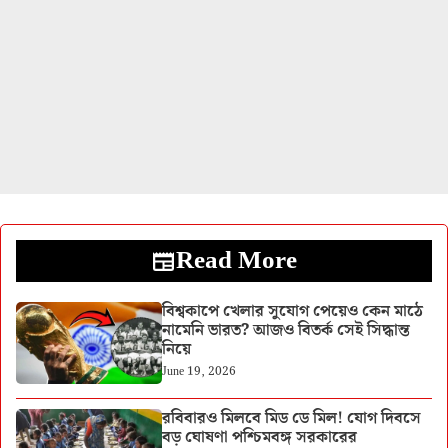
Read More
বিশ্বকাপে খেলার সুযোগ পেয়েও কেন মাঠে
নামেনি ভারত? আজও বিতর্ক সেই সিদ্ধান্ত
নিয়ে
June 19, 2026
রবিবারও মিলবে মিড ডে মিল! যোগ দিবসে
বড় ঘোষণা পশ্চিমবঙ্গ সরকারের