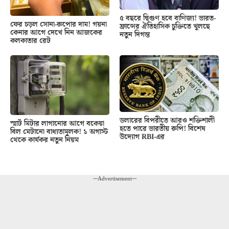
৫ বছরে দ্বিগুণ হবে বাণিজ্য! ভারত-
ফের চড়ল সোনা-রুপোর দাম! গয়না
ফ্রান্সের ঐতিহাসিক চুক্তিতে খুলছে
কেনার আগে দেখে নিন আজকের
নতুন দিগন্ত
কলকাতার রেট
ডলারের বিপরীতে আরও শক্তিশালী
স্মার্ট মিটার লাগানোর আগে বকেয়া
হতে পারে ভারতীয় রুপি! বিশেষ
বিল মেটানো বাধ্যতামূলক! ১ অগাস্ট
উদ্যোগ RBI-এর
থেকে কার্যকর নতুন নিয়ম
---Advertisement---