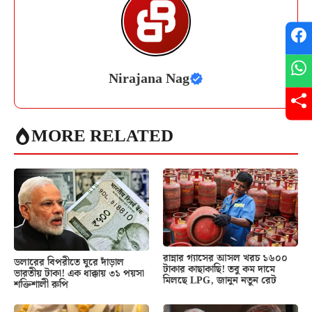
Nirajana Nag
MORE RELATED
রান্নার গ্যাসের আসল খরচ ১৬০০
ডলারের বিপরীতে ঘুরে দাঁড়াল
টাকার কাছাকাছি! তবু কম দামে
ভারতীয় টাকা! এক ধাক্কায় ৩১ পয়সা
মিলছে LPG, জানুন নতুন রেট
শক্তিশালী রুপি