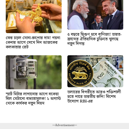
৫ বছরে দ্বিগুণ হবে বাণিজ্য! ভারত-
ফের চড়ল সোনা-রুপোর দাম! গয়না
ফ্রান্সের ঐতিহাসিক চুক্তিতে খুলছে
কেনার আগে দেখে নিন আজকের
নতুন দিগন্ত
কলকাতার রেট
ডলারের বিপরীতে আরও শক্তিশালী
স্মার্ট মিটার লাগানোর আগে বকেয়া
হতে পারে ভারতীয় রুপি! বিশেষ
বিল মেটানো বাধ্যতামূলক! ১ অগাস্ট
উদ্যোগ RBI-এর
থেকে কার্যকর নতুন নিয়ম
---Advertisement---