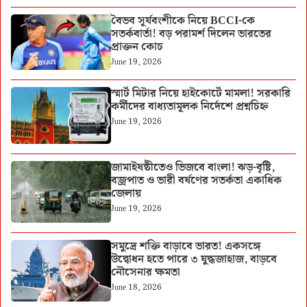
বৈভব সূর্যবংশীকে নিয়ে BCCI-কে
সতর্কবার্তা! বড় পরামর্শ দিলেন ভারতের
প্রাক্তন কোচ
June 19, 2026
স্মার্ট মিটার নিয়ে হাইকোর্টে মামলা! সরকারি
কর্মীদের বাধ্যতামূলক নির্দেশে প্রশ্নচিহ্ন
June 19, 2026
জামাইষষ্ঠীতেও ভিজবে বাংলা! ঝড়-বৃষ্টি,
বজ্রপাত ও ভারী বর্ষণের সতর্কতা একাধিক
জেলায়
June 19, 2026
সমুদ্রে শক্তি বাড়াবে ভারত! একসঙ্গে
উদ্বোধন হতে পারে ৩ যুদ্ধজাহাজ, বাড়বে
নৌসেনার ক্ষমতা
June 18, 2026