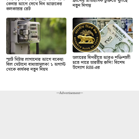
ফ্রান্সের ঐতিহাসিক চুক্তিতে খুলছে
কেনার আগে দেখে নিন আজকের
নতুন দিগন্ত
কলকাতার রেট
ডলারের বিপরীতে আরও শক্তিশালী
স্মার্ট মিটার লাগানোর আগে বকেয়া
হতে পারে ভারতীয় রুপি! বিশেষ
বিল মেটানো বাধ্যতামূলক! ১ অগাস্ট
উদ্যোগ RBI-এর
থেকে কার্যকর নতুন নিয়ম
---Advertisement---