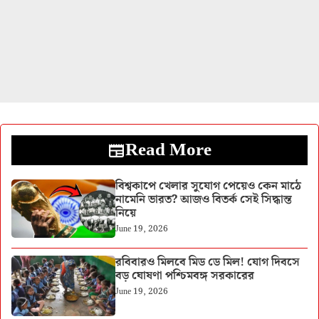
Read More
বিশ্বকাপে খেলার সুযোগ পেয়েও কেন মাঠে
নামেনি ভারত? আজও বিতর্ক সেই সিদ্ধান্ত
নিয়ে
June 19, 2026
রবিবারও মিলবে মিড ডে মিল! যোগ দিবসে
বড় ঘোষণা পশ্চিমবঙ্গ সরকারের
June 19, 2026