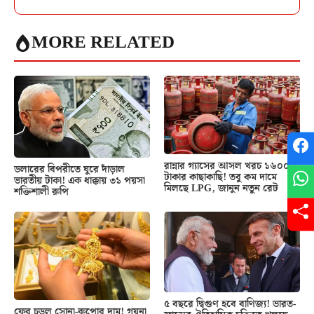
MORE RELATED
রান্নার গ্যাসের আসল খরচ ১৬০০
ডলারের বিপরীতে ঘুরে দাঁড়াল
টাকার কাছাকাছি! তবু কম দামে
ভারতীয় টাকা! এক ধাক্কায় ৩১ পয়সা
মিলছে LPG, জানুন নতুন রেট
শক্তিশালী রুপি
৫ বছরে দ্বিগুণ হবে বাণিজ্য! ভারত-
ফের চড়ল সোনা-রুপোর দাম! গয়না