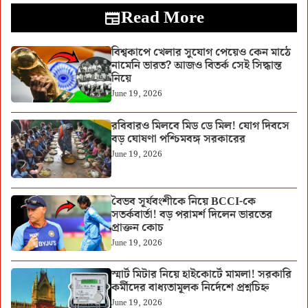
Read More
বিশ্বকাপে খেলার সুযোগ পেয়েও কেন মাঠে
নামেনি ভারত? আজও বিতর্ক সেই সিদ্ধান্ত
নিয়ে
June 19, 2026
রবিবারও মিলবে মিড ডে মিল! যোগ দিবসে
বড় ঘোষণা পশ্চিমবঙ্গ সরকারের
June 19, 2026
বৈভব সূর্যবংশীকে নিয়ে BCCI-কে
সতর্কবার্তা! বড় পরামর্শ দিলেন ভারতের
প্রাক্তন কোচ
June 19, 2026
স্মার্ট মিটার নিয়ে হাইকোর্টে মামলা! সরকারি
কর্মীদের বাধ্যতামূলক নির্দেশে প্রশ্নচিহ্ন
June 19, 2026