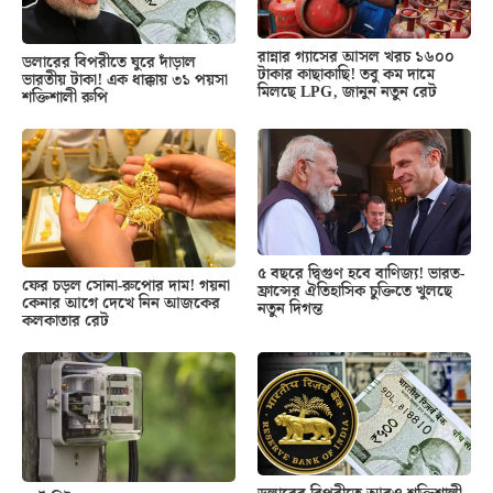
রান্নার গ্যাসের আসল খরচ ১৬০০
ডলারের বিপরীতে ঘুরে দাঁড়াল
টাকার কাছাকাছি! তবু কম দামে
ভারতীয় টাকা! এক ধাক্কায় ৩১ পয়সা
মিলছে LPG, জানুন নতুন রেট
শক্তিশালী রুপি
৫ বছরে দ্বিগুণ হবে বাণিজ্য! ভারত-
ফের চড়ল সোনা-রুপোর দাম! গয়না
ফ্রান্সের ঐতিহাসিক চুক্তিতে খুলছে
কেনার আগে দেখে নিন আজকের
নতুন দিগন্ত
কলকাতার রেট