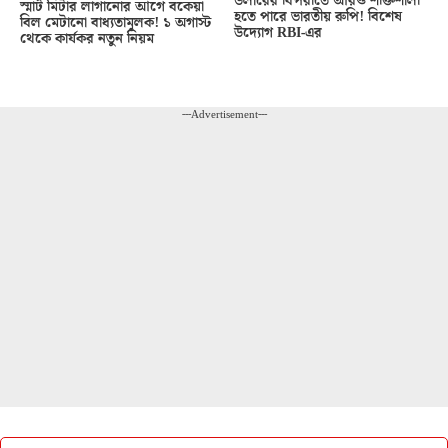
ডলারের বিপরীতে আরও শক্তিশালী
স্মার্ট মিটার লাগানোর আগে বকেয়া
হতে পারে ভারতীয় রুপি! বিশেষ
বিল মেটানো বাধ্যতামূলক! ১ অগাস্ট
উদ্যোগ RBI-এর
থেকে কার্যকর নতুন নিয়ম
---Advertisement---