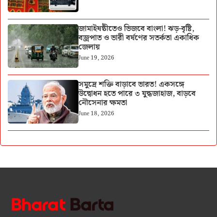
জামাইষষ্ঠীতেও ভিজবে বাংলা! ঝড়-বৃষ্টি,
বজ্রপাত ও ভারী বর্ষণের সতর্কতা একাধিক
জেলায়
June 19, 2026
সমুদ্রে শক্তি বাড়াবে ভারত! একসঙ্গে
উদ্বোধন হতে পারে ৩ যুদ্ধজাহাজ, বাড়বে
নৌসেনার ক্ষমতা
June 18, 2026