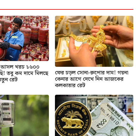
াসের আসল খরচ ১৬০০
ফের চড়ল সোনা-রুপোর দাম! গয়না
ছি! তবু কম দামে মিলছে
কেনার আগে দেখে নিন আজকের
নতুন রেট
কলকাতার রেট