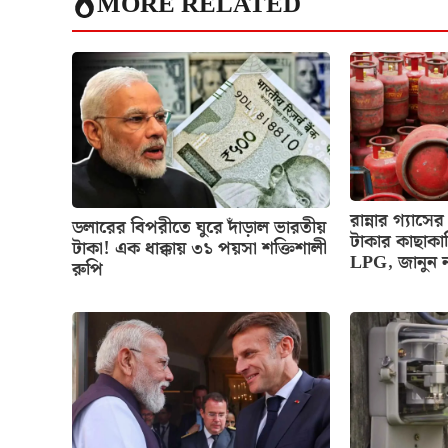
MORE RELATED
রান্নার গ্য
ডলারের বিপরীতে ঘুরে দাঁড়াল ভারতীয়
টাকার কাছাকা
টাকা! এক ধাক্কায় ৩১ পয়সা শক্তিশালী
LPG, জানুন 
রুপি