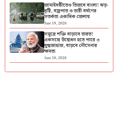
জামাইষষ্ঠীতেও ভিজবে বাংলা! ঝড়-
বৃষ্টি, বজ্রপাত ও ভারী বর্ষণের
সতর্কতা একাধিক জেলায়
June 19, 2026
সমুদ্রে শক্তি বাড়াবে ভারত!
একসঙ্গে উদ্বোধন হতে পারে ৩
যুদ্ধজাহাজ, বাড়বে নৌসেনার
ক্ষমতা
June 18, 2026