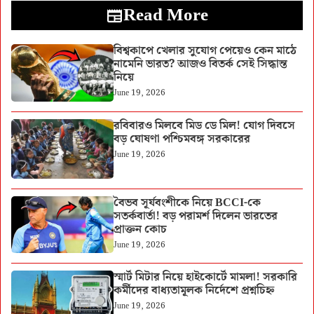
Read More
বিশ্বকাপে খেলার সুযোগ পেয়েও কেন মাঠে
নামেনি ভারত? আজও বিতর্ক সেই সিদ্ধান্ত
নিয়ে
June 19, 2026
রবিবারও মিলবে মিড ডে মিল! যোগ দিবসে
বড় ঘোষণা পশ্চিমবঙ্গ সরকারের
June 19, 2026
বৈভব সূর্যবংশীকে নিয়ে BCCI-কে
সতর্কবার্তা! বড় পরামর্শ দিলেন ভারতের
প্রাক্তন কোচ
June 19, 2026
স্মার্ট মিটার নিয়ে হাইকোর্টে মামলা! সরকারি
কর্মীদের বাধ্যতামূলক নির্দেশে প্রশ্নচিহ্ন
June 19, 2026