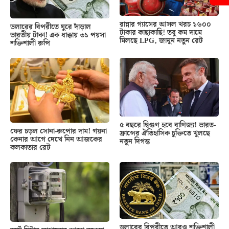
রান্নার গ্যাসের আসল খরচ ১৬০০
ডলারের বিপরীতে ঘুরে দাঁড়াল
টাকার কাছাকাছি! তবু কম দামে
ভারতীয় টাকা! এক ধাক্কায় ৩১ পয়সা
মিলছে LPG, জানুন নতুন রেট
শক্তিশালী রুপি
৫ বছরে দ্বিগুণ হবে বাণিজ্য! ভারত-
ফের চড়ল সোনা-রুপোর দাম! গয়না
ফ্রান্সের ঐতিহাসিক চুক্তিতে খুলছে
কেনার আগে দেখে নিন আজকের
নতুন দিগন্ত
কলকাতার রেট
ডলারের বিপরীতে আরও শক্তিশালী