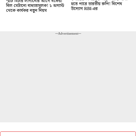
স্মার্ট মিটার লাগানোর আগে বকেয়া
হতে পারে ভারতীয় রুপি! বিশেষ
বিল মেটানো বাধ্যতামূলক! ১ অগাস্ট
উদ্যোগ RBI-এর
থেকে কার্যকর নতুন নিয়ম
---Advertisement---