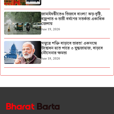
জামাইষষ্ঠীতেও ভিজবে বাংলা! ঝড়-বৃষ্টি,
বজ্রপাত ও ভারী বর্ষণের সতর্কতা একাধিক
জেলায়
June 19, 2026
সমুদ্রে শক্তি বাড়াবে ভারত! একসঙ্গে
উদ্বোধন হতে পারে ৩ যুদ্ধজাহাজ, বাড়বে
নৌসেনার ক্ষমতা
June 18, 2026