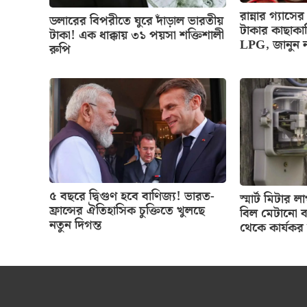
রান্নার গ্য
ডলারের বিপরীতে ঘুরে দাঁড়াল ভারতীয়
টাকার কাছাকা
টাকা! এক ধাক্কায় ৩১ পয়সা শক্তিশালী
LPG, জানুন 
রুপি
৫ বছরে দ্বিগুণ হবে বাণিজ্য! ভারত-
স্মার্ট মিটার
ফ্রান্সের ঐতিহাসিক চুক্তিতে খুলছে
বিল মেটানো ব
নতুন দিগন্ত
থেকে কার্যকর 