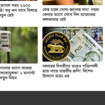
াসের আসল খরচ ১৬০০
ফের চড়ল সোনা-রুপোর দাম! গয়না
ছি! তবু কম দামে মিলছে
কেনার আগে দেখে নিন আজকের
নতুন রেট
কলকাতার রেট
ডলারের বিপরীতে আরও শক্তিশালী
 লাগানোর আগে বকেয়া
হতে পারে ভারতীয় রুপি! বিশেষ
াধ্যতামূলক! ১ অগাস্ট
উদ্যোগ RBI-এর
নতুন নিয়ম