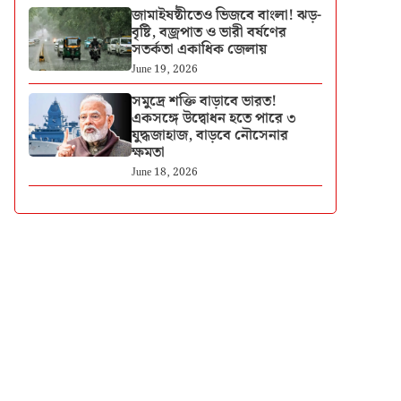
জামাইষষ্ঠীতেও ভিজবে বাংলা! ঝড়-
বৃষ্টি, বজ্রপাত ও ভারী বর্ষণের
সতর্কতা একাধিক জেলায়
June 19, 2026
সমুদ্রে শক্তি বাড়াবে ভারত!
একসঙ্গে উদ্বোধন হতে পারে ৩
যুদ্ধজাহাজ, বাড়বে নৌসেনার
ক্ষমতা
June 18, 2026