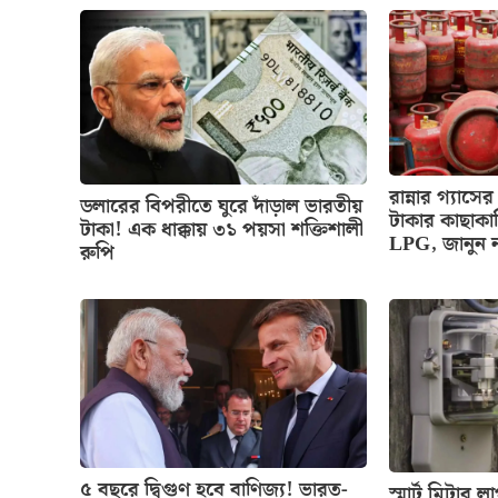
রান্নার গ্য
ডলারের বিপরীতে ঘুরে দাঁড়াল ভারতীয়
টাকার কাছাকা
টাকা! এক ধাক্কায় ৩১ পয়সা শক্তিশালী
LPG, জানুন 
রুপি
৫ বছরে দ্বিগুণ হবে বাণিজ্য! ভারত-
স্মার্ট মিটার