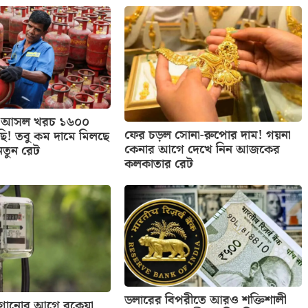
াসের আসল খরচ ১৬০০
ফের চড়ল সোনা-রুপোর দাম! গয়না
ছি! তবু কম দামে মিলছে
কেনার আগে দেখে নিন আজকের
নতুন রেট
কলকাতার রেট
ডলারের বিপরীতে আরও শক্তিশালী
 লাগানোর আগে বকেয়া