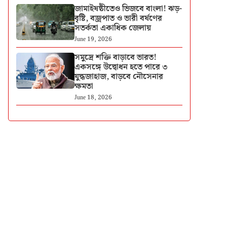
জামাইষষ্ঠীতেও ভিজবে বাংলা! ঝড়-
বৃষ্টি, বজ্রপাত ও ভারী বর্ষণের
সতর্কতা একাধিক জেলায়
June 19, 2026
সমুদ্রে শক্তি বাড়াবে ভারত!
একসঙ্গে উদ্বোধন হতে পারে ৩
যুদ্ধজাহাজ, বাড়বে নৌসেনার
ক্ষমতা
June 18, 2026