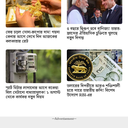
৫ বছরে দ্বিগুণ হবে বাণিজ্য! ভারত-
ফের চড়ল সোনা-রুপোর দাম! গয়না
ফ্রান্সের ঐতিহাসিক চুক্তিতে খুলছে
কেনার আগে দেখে নিন আজকের
নতুন দিগন্ত
কলকাতার রেট
ডলারের বিপরীতে আরও শক্তিশালী
স্মার্ট মিটার লাগানোর আগে বকেয়া
হতে পারে ভারতীয় রুপি! বিশেষ
বিল মেটানো বাধ্যতামূলক! ১ অগাস্ট
উদ্যোগ RBI-এর
থেকে কার্যকর নতুন নিয়ম
---Advertisement---