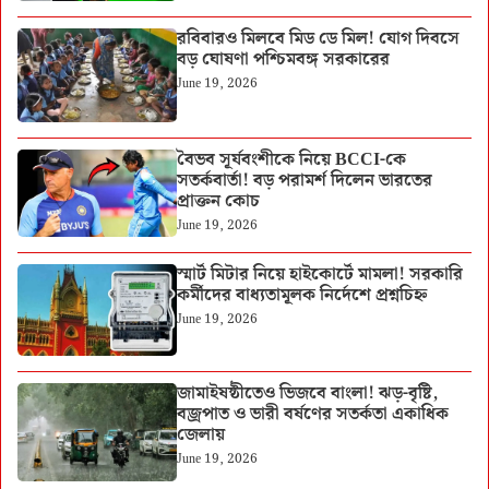
রবিবারও মিলবে মিড ডে মিল! যোগ দিবসে
বড় ঘোষণা পশ্চিমবঙ্গ সরকারের
June 19, 2026
বৈভব সূর্যবংশীকে নিয়ে BCCI-কে
সতর্কবার্তা! বড় পরামর্শ দিলেন ভারতের
প্রাক্তন কোচ
June 19, 2026
স্মার্ট মিটার নিয়ে হাইকোর্টে মামলা! সরকারি
কর্মীদের বাধ্যতামূলক নির্দেশে প্রশ্নচিহ্ন
June 19, 2026
জামাইষষ্ঠীতেও ভিজবে বাংলা! ঝড়-বৃষ্টি,
বজ্রপাত ও ভারী বর্ষণের সতর্কতা একাধিক
জেলায়
June 19, 2026