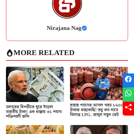
Nirajana Nag
MORE RELATED
রান্নার গ্যাসের আসল খরচ ১৬০০
ডলারের বিপরীতে ঘুরে দাঁড়াল
টাকার কাছাকাছি! তবু কম দামে
ভারতীয় টাকা! এক ধাক্কায় ৩১ পয়সা
মিলছে LPG, জানুন নতুন রেট
শক্তিশালী রুপি