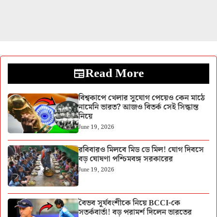
Read More
বিশ্বকাপে খেলার সুযোগ পেয়েও কেন মাঠে
নামেনি ভারত? আজও বিতর্ক সেই সিদ্ধান্ত
নিয়ে
June 19, 2026
রবিবারও মিলবে মিড ডে মিল! যোগ দিবসে
বড় ঘোষণা পশ্চিমবঙ্গ সরকারের
June 19, 2026
বৈভব সূর্যবংশীকে নিয়ে BCCI-কে
সতর্কবার্তা! বড় পরামর্শ দিলেন ভারতের