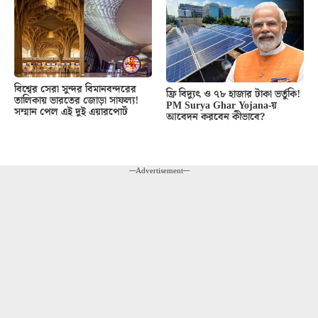
বিশ্বের সেরা সুন্দর বিমানবন্দরের
ফ্রি বিদ্যুৎ ও ৭৮ হাজার টাকা ভর্তুকি!
তালিকায় ভারতের জোড়া সাফল্য!
PM Surya Ghar Yojana-য়
সম্মান পেল এই দুই এয়ারপোর্ট
আবেদন করবেন কীভাবে?
---Advertisement---