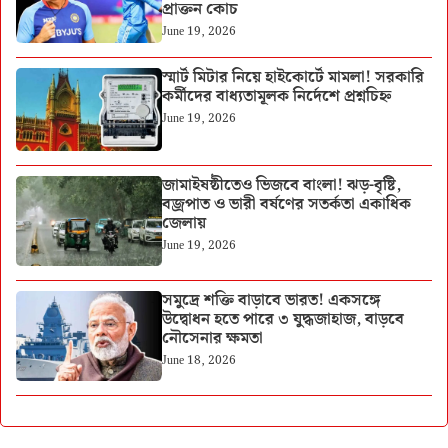
প্রাক্তন কোচ
June 19, 2026
স্মার্ট মিটার নিয়ে হাইকোর্টে মামলা! সরকারি
কর্মীদের বাধ্যতামূলক নির্দেশে প্রশ্নচিহ্ন
June 19, 2026
জামাইষষ্ঠীতেও ভিজবে বাংলা! ঝড়-বৃষ্টি,
বজ্রপাত ও ভারী বর্ষণের সতর্কতা একাধিক
জেলায়
June 19, 2026
সমুদ্রে শক্তি বাড়াবে ভারত! একসঙ্গে
উদ্বোধন হতে পারে ৩ যুদ্ধজাহাজ, বাড়বে
নৌসেনার ক্ষমতা
June 18, 2026