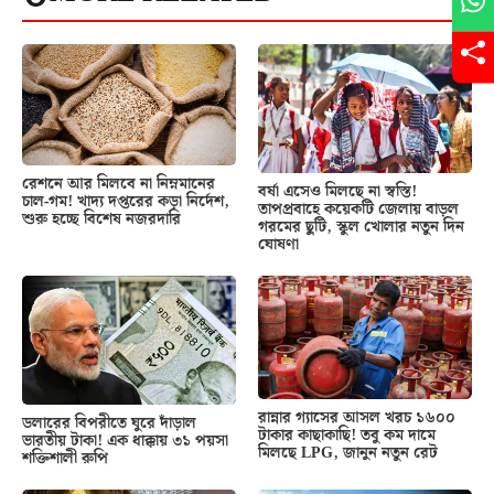
রেশনে আর মিলবে না নিম্নমানের
বর্ষা এসেও মিলছে না স্বস্তি!
চাল-গম! খাদ্য দপ্তরের কড়া নির্দেশ,
তাপপ্রবাহে কয়েকটি জেলায় বাড়ল
শুরু হচ্ছে বিশেষ নজরদারি
গরমের ছুটি, স্কুল খোলার নতুন দিন
ঘোষণা
রান্নার গ্যাসের আসল খরচ ১৬০০
ডলারের বিপরীতে ঘুরে দাঁড়াল
টাকার কাছাকাছি! তবু কম দামে
ভারতীয় টাকা! এক ধাক্কায় ৩১ পয়সা
মিলছে LPG, জানুন নতুন রেট
শক্তিশালী রুপি