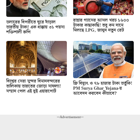
রান্নার গ্যাসের আসল খরচ ১৬০০
ডলারের বিপরীতে ঘুরে দাঁড়াল
টাকার কাছাকাছি! তবু কম দামে
ভারতীয় টাকা! এক ধাক্কায় ৩১ পয়সা
মিলছে LPG, জানুন নতুন রেট
শক্তিশালী রুপি
বিশ্বের সেরা সুন্দর বিমানবন্দরের
ফ্রি বিদ্যুৎ ও ৭৮ হাজার টাকা ভর্তুকি!
তালিকায় ভারতের জোড়া সাফল্য!
PM Surya Ghar Yojana-য়
সম্মান পেল এই দুই এয়ারপোর্ট
আবেদন করবেন কীভাবে?
---Advertisement---