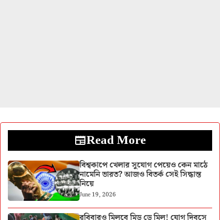
Read More
বিশ্বকাপে খেলার সুযোগ পেয়েও কেন মাঠে
নামেনি ভারত? আজও বিতর্ক সেই সিদ্ধান্ত
নিয়ে
June 19, 2026
রবিবারও মিলবে মিড ডে মিল! যোগ দিবসে