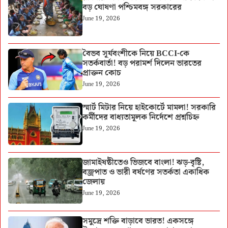
বড় ঘোষণা পশ্চিমবঙ্গ সরকারের
June 19, 2026
বৈভব সূর্যবংশীকে নিয়ে BCCI-কে
সতর্কবার্তা! বড় পরামর্শ দিলেন ভারতের
প্রাক্তন কোচ
June 19, 2026
স্মার্ট মিটার নিয়ে হাইকোর্টে মামলা! সরকারি
কর্মীদের বাধ্যতামূলক নির্দেশে প্রশ্নচিহ্ন
June 19, 2026
জামাইষষ্ঠীতেও ভিজবে বাংলা! ঝড়-বৃষ্টি,
বজ্রপাত ও ভারী বর্ষণের সতর্কতা একাধিক
জেলায়
June 19, 2026
সমুদ্রে শক্তি বাড়াবে ভারত! একসঙ্গে