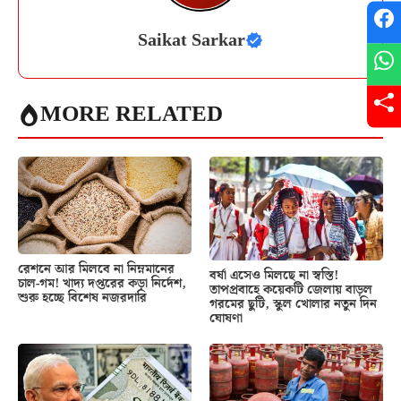
Saikat Sarkar
MORE RELATED
রেশনে আর মিলবে না নিম্নমানের
বর্ষা এসেও মিলছে না স্বস্তি!
চাল-গম! খাদ্য দপ্তরের কড়া নির্দেশ,
তাপপ্রবাহে কয়েকটি জেলায় বাড়ল
শুরু হচ্ছে বিশেষ নজরদারি
গরমের ছুটি, স্কুল খোলার নতুন দিন
ঘোষণা